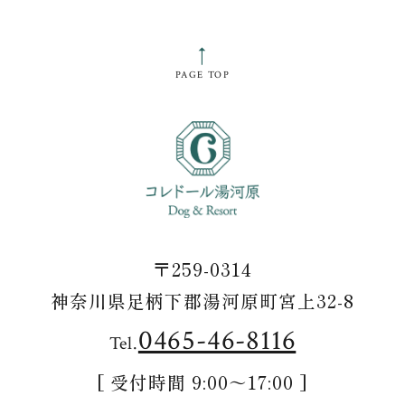
感染症対策
↑
PAGE TOP
宿泊プラン
ご予約内容の確認・変更・取消
0465-46-8116
〒259-0314
Tel.
神奈川県足柄下郡湯河原町宮上32-8
0465-46-8116
Tel.
[ 受付時間 9:00～17:00 ]