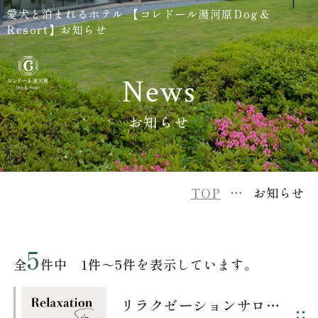
愛犬と泊まれるホテル 【コレドール湯河原Dog＆
Resort】お知らせ
News
お知らせ
TOP
お知らせ
5
全
件中 1件～5件を表示しています。
リラクゼーションサロンに新しいメニューが加わりました。